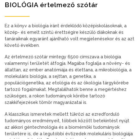
BIOLÓGIA értelmező szótár
Ez a könyv a biológia iránt érdeklődő középiskolásoknak, a
közép- és emelt szintű érettségire készülő diákoknak és
tanáraiknak egyaránt ajánlható volt megjelenésekor és az azt
követő években.
Az értelmező szótár mintegy 6500 címszava a biológia
valamennyi területét átfogja. Magába foglalja a növény- és
állattan, az ember anatómiája és élettana, a mikrobiológia, a
molekuláris biológia, a sejttan, a genetika, a
populációgenetika, az etológia és az ökológia tárgykörébe
tartozó fogalmakat. Megtalálhatók benne a megértéshez
szükséges, a rokon tudományok körébe tartozó
szakkifejezések tömör magyarázatai is.
A klasszikus ismeretek mellett tükrözi az ezredforduló
tudományos eredményeit, többek között betekintést nyújt
az akkori géntechnológia és a biomérnöki tudományok
területére is, de a legutóbbi évtizedek molekuláris biológiája