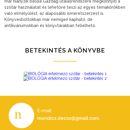
már hiányzik belőle.Gazdag utalásrendszere megkönnyíti a
szótár használatát és lehetővé teszi az egyes témakörökben
való elmélyülést, az alaposabb ismeretszerzést is.
Könyvesboltokban már nemigen kapható, de
antikváriumokban és könyvtárakban fellelhető.
BETEKINTÉS A KÖNYVBE
E-mail:
mandics.dezso@gmail.com