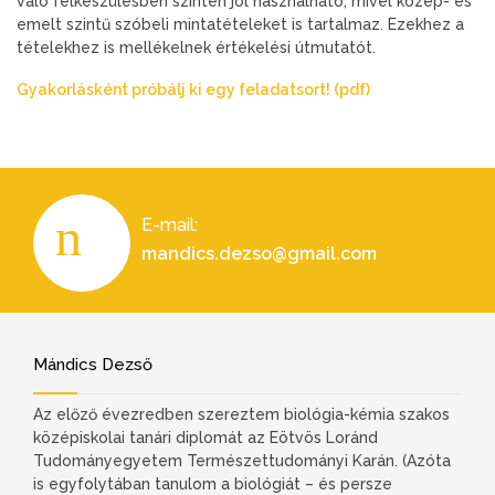
való felkészülésben szintén jól használható, mivel közép- és
emelt szintű szóbeli mintatételeket is tartalmaz. Ezekhez a
tételekhez is mellékelnek értékelési útmutatót.
Gyakorlásként próbálj ki egy feladatsort! (pdf)
E-mail:
mandics.dezso@gmail.com
Mándics Dezső
Az előző évezredben szereztem biológia-kémia szakos
középiskolai tanári diplomát az Eötvös Loránd
Tudományegyetem Természettudományi Karán. (Azóta
is egyfolytában tanulom a biológiát – és persze