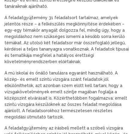
tanáraiknak ajánlható.
A feladatgyűjtemény 31 feladatsort tartalmaz, amelyek
jelentős része – a felkészülés megkönnyítése érdekében –
egy-egy témakör anyagát dolgozza fel, mindig úgy, hogy a
megoldáshoz nem szükséges ismerni a később sorra kerülő
témákat. Az utolsó két feladatsor már összefoglaló jellegű,
kérdései a teljes tananyagra vonatkoznak. A feladatok típusai
és tematikája megfelel a hatályos érettségi
követelményrendszerben előírtaknak.
A mű iskolai és önálló tanulásra egyaránt használható. A
közép- és emelt szintű vizsgára szánt feladatok jól
elkülöníthetők, azt azonban szem előtt kell tartani, hogy a
vizsgakövetelmények emelt szintje magában foglalja a
középszint elvárásait is. Közérthetőbben fogalmazva: emelt
szintű vizsgára készülőknek az összes feladat megoldása
ajánlott. A feladatsorokhoz természetesen részletes
megoldási útmutató tartozik.
A feladatgyűjtemény az írásbeli mellett a szóbeli vizsgára