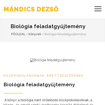
MÁNDICS DEZSŐ
Biológia feladatgyűjtemény
FŐOLDAL
/
Könyvek
/
Biológia feladatgyűjtemény
KÖZÉPISKOLÁSOKNAK, ÉRETTSÉGIZŐKNEK
Biológia feladatgyűjtemény
A könyv a biológia iránt érdeklődő középiskolásoknak, a
közép- és emelt szintű érettségire készülő diákoknak és